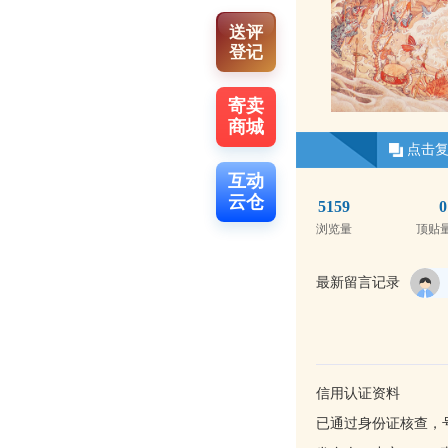
送评
登记
寄卖
商城
点击
互动
云仓
5159
0
浏览量
顶贴
最新留言记录
信用认证资料
已通过身份证核查，