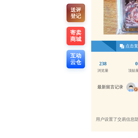
送评
登记
寄卖
商城
点击
互动
云仓
238
0
浏览量
顶贴
最新留言记录
用户设置了交易信息